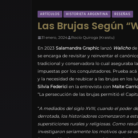
ARTÍCULOS
HISTORIETA ARGENTINA
RESEÑAS
Las Brujas Según “W
31 enero, 2024
Rocío Quiroga (Kraistu)
En 2023
Salamandra Graphic
lanzó
Walicho
d
se encarga de revisitar y reinventar el canónico
tradicional y conservadora lo cual aseguraba l
impuestas por los conquistadores. Prueba acá 
y la necesidad de reubicar a las brujas en lo
Silvia Federici
en la entrevista con
Maite Garri
“La persecución de las brujas permitió el Capi
“
A mediados del siglo XVIII, cuando el poder de 
derrotada, los historiadores comenzaron a est
supersticiones rurales y religiosas. Como resu
investigaron seriamente los motivos que se esc