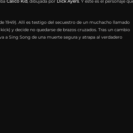
caba
Calico Kid
, dibujada por
Dick Ayers
. Y éste es el personaje qu
e 1949). Allí es testigo del secuestro de un muchacho llamado
 kick) y decide no quedarse de brazos cruzados. Tras un cambio
alva a Sing Song de una muerte segura y atrapa al verdadero