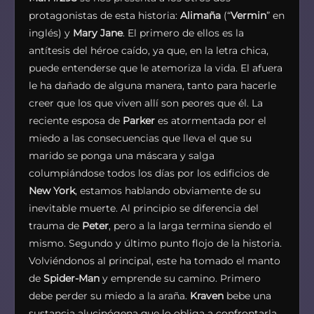
protagonistas de esta historia:
Alimaña
(“
Vermin
” en
inglés) y
Mary Jane
. El primero de ellos es la
antítesis del héroe caído, ya que, en la letra chica,
puede entenderse que le atemoriza la vida. El afuera
le ha dañado de alguna manera, tanto para hacerle
creer que los que viven allí son peores que él. La
reciente esposa de
Parker
es atormentada por el
miedo a las consecuencias que lleva el que su
marido se ponga una máscara y salga
columpiándose todos los días por los edificios de
New York
, estamos hablando obviamente de su
inevitable muerte. Al principio se diferencia del
trauma de
Peter
, pero a la larga termina siendo el
mismo. Segundo y último punto flojo de la historia.
Volviéndonos al principal, este ha tomado el manto
de
Spider-Man
y emprende su camino. Primero
debe perder su miedo a la araña.
Kraven
bebe una
sustancia alucinógena que lo obliga a confrontarla