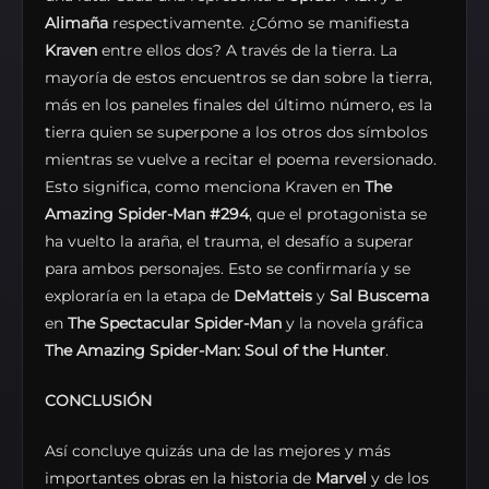
Alimaña
respectivamente. ¿Cómo se manifiesta
Kraven
entre ellos dos? A través de la tierra. La
mayoría de estos encuentros se dan sobre la tierra,
más en los paneles finales del último número, es la
tierra quien se superpone a los otros dos símbolos
mientras se vuelve a recitar el poema reversionado.
Esto significa, como menciona Kraven en
The
Amazing Spider-Man
#294
, que el protagonista se
ha vuelto la araña, el trauma, el desafío a superar
para ambos personajes. Esto se confirmaría y se
exploraría en la etapa de
DeMatteis
y
Sal Buscema
en
The Spectacular Spider-Man
y la novela gráfica
The Amazing Spider-Man: Soul of the Hunter
.
CONCLUSIÓN
Así concluye quizás una de las mejores y más
importantes obras en la historia de
Marvel
y de los