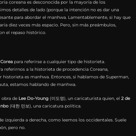
toria coreana es desconocida por la mayoría de los
imos detalles de lado (porque la intención no es dar una
eresante para abordar el manhwa. Lamentablemente, si hay que
taría diez veces más espacio. Pero, sin más preámbulos,
 el repaso histórico.
n
Corea
para referirse a cualquier tipo de historieta.
referirnos a la historieta de procedencia Coreana,
er historieta es manhwa. Entonces, si hablamos de Superman,
ernauta, estamos hablando de manhwa.
la obra de
Lee Do-Young
(이도영), un caricaturista quien, el
2 de
inbo
(대한 민보), una caricatura política.
e izquierda a derecha, como leemos los occidentales. Suele
pón, pero no.