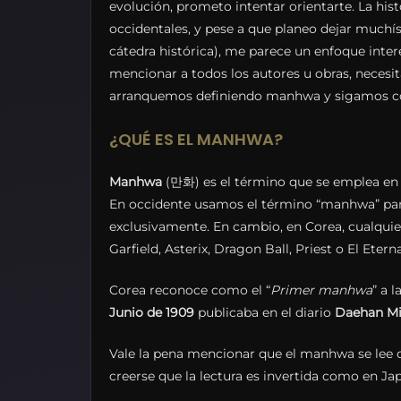
evolución, prometo intentar orientarte. La his
occidentales, y pese a que planeo dejar muchís
cátedra histórica), me parece un enfoque int
mencionar a todos los autores u obras, necesi
arranquemos definiendo manhwa y sigamos con
¿QUÉ ES EL MANHWA?
Manhwa
(만화) es el término que se emplea e
En occidente usamos el término “manhwa” para 
exclusivamente. En cambio, en Corea, cualqui
Garfield, Asterix, Dragon Ball, Priest o El Et
Corea reconoce como el “
Primer manhwa
” a 
Junio de 1909
publicaba en el diario
Daehan M
Vale la pena mencionar que el manhwa se lee d
creerse que la lectura es invertida como en Ja