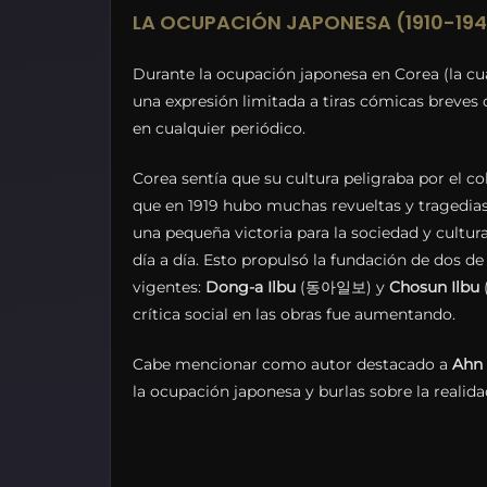
LA OCUPACIÓN JAPONESA (1910-19
Durante la ocupación japonesa en Corea (la cu
una expresión limitada a tiras cómicas breves
en cualquier periódico.
Corea sentía que su cultura peligraba por el c
que en 1919 hubo muchas revueltas y tragedias
una pequeña victoria para la sociedad y cultu
día a día. Esto propulsó la fundación de dos d
vigentes:
Dong-a Ilbu
(동아일보) y
Chosun Ilbu
(
crítica social en las obras fue aumentando.
Cabe mencionar como autor destacado a
Ahn 
la ocupación japonesa y burlas sobre la realidad