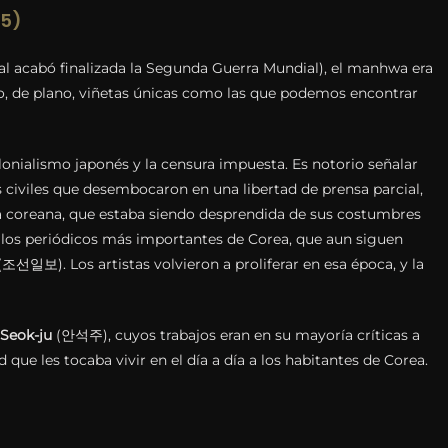
45)
al acabó finalizada la Segunda Guerra Mundial), el manhwa era
 o, de plano, viñetas únicas como las que podemos encontrar
olonialismo japonés y la censura impuesta. Es notorio señalar
 civiles que desembocaron en una libertad de prensa parcial,
ra coreana, que estaba siendo desprendida de sus costumbres
e los periódicos más importantes de Corea, que aun siguen
조선일보). Los artistas volvieron a proliferar en esa época, y la
Seok-ju
(안석주), cuyos trabajos eran en su mayoría críticas a
 que les tocaba vivir en el día a día a los habitantes de Corea.