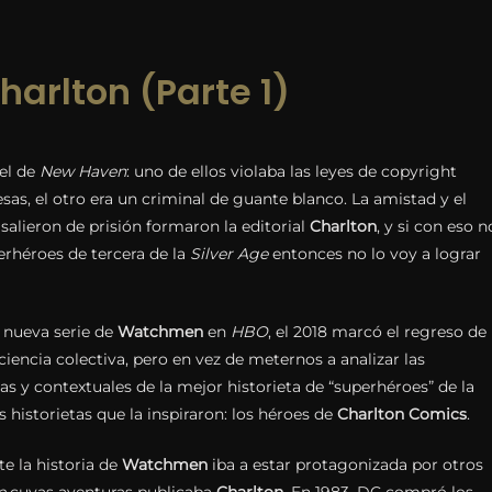
arlton (Parte 1)
el de
New Haven
: uno de ellos violaba las leyes de copyright
as, el otro era un criminal de guante blanco. La amistad y el
salieron de prisión formaron la editorial
Charlton
, y si con eso n
erhéroes de tercera de la
Silver Age
entonces no lo voy a lograr
 nueva serie de
Watchmen
en
HBO
, el 2018 marcó el regreso de
ciencia colectiva, pero en vez de meternos a analizar las
cas y contextuales de la mejor historieta de “superhéroes” de la
s historietas que la inspiraron: los héroes de
Charlton
Comics
.
e la historia de
Watchmen
iba a estar protagonizada por otros