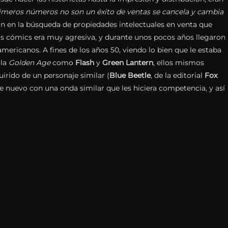
primeros números no son un éxito de ventas se cancela y cambia
n en la búsqueda de propiedades intelectuales en venta que
los cómics era muy agresiva, y durante unos pocos años llegaron
mericanos. A fines de los años 50, viendo lo bien que le estaba
 la
Golden Age
como
Flash
y
Green Lantern
, ellos mismos
uirido de un personaje similar (
Blue Beetle
, de la editorial
Fox
aje nuevo con una onda similar que les hiciera competencia, y así