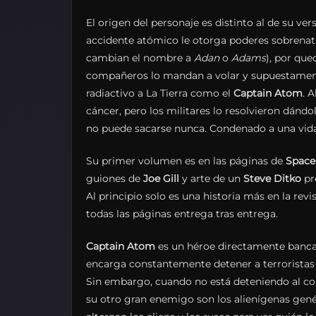
El origen del personaje es distinto al de su ver
accidente atómico le otorga poderes sobrenatu
cambian el nombre a
Adan
o
Adams
), por que
compañeros lo mandan a volar y supuestamente
radiactivo a La Tierra como el
Captain
Atom
. 
cáncer, pero los militares lo resolvieron dándo
no puede sacarse nunca. Condenado a una vida
Su primer volumen es en las páginas de
Space
guiones de
Joe Gill
y arte de un
Steve
Ditko
pr
Al principio solo es una historia más en la rev
todas las páginas entrega tras entrega.
Captain
Atom
es un héroe directamente bancado
encarga constantemente detener a terroristas 
Sin embargo, cuando no está deteniendo al co
su otro gran enemigo son los alienígenas genér