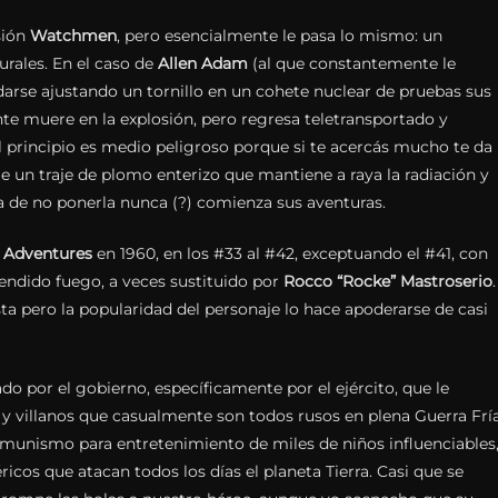
sión
Watchmen
, pero esencialmente le pasa lo mismo: un
rales. En el caso de
Allen Adam
(al que constantemente le
darse ajustando un tornillo en un cohete nuclear de pruebas sus
 muere en la explosión, pero regresa teletransportado y
Al principio es medio peligroso porque si te acercás mucho te da
le un traje de plomo enterizo que mantiene a raya la radiación y
 de no ponerla nunca (?) comienza sus aventuras.
 Adventures
en 1960, en los #33 al #42, exceptuando el #41, con
endido fuego, a veces sustituido por
Rocco “Rocke” Mastroserio
.
ista pero la popularidad del personaje lo hace apoderarse de casi
 por el gobierno, específicamente por el ejército, que le
y villanos que casualmente son todos rusos en plena Guerra Fría
munismo para entretenimiento de miles de niños influenciables
icos que atacan todos los días el planeta Tierra. Casi que se