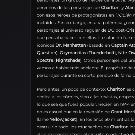
personajes, un grupo de héroes de la
Silver Ag
derechos de los personajes de
Charlton
,
y
Alan
con esos héroes de protagonistas en
“¿Quién 
incluídos. Sin embargo, en una polémica ¿reun
personajes al universo regular de DC post-
Cris
que pensaba hacer con ellos. La solución fue cr
icónicos
Dr. Manhattan
(basado en
Captain
At
Question
),
Ozymandias
(
Thunderbolt
),
Nite-Ow
Spectre
(
Nightshade
). Otros personajes del un
vamos a hablar más adelante. El propósito de es
personajes durante su corto periodo de fama d
Pero antes, un poco de contexto:
Charlton
es c
dedica a los cómics, sino a las revistas, empez
lo que sea que fuera popular. Recién en 1944 
no es casual que en la reversión de
Grant Morr
llame
Yellowjacket
). En los años 50 mientras la
destruirlo todo, los muchachos de
Charlton
log
ellos manejaban todo el circuito productivo des