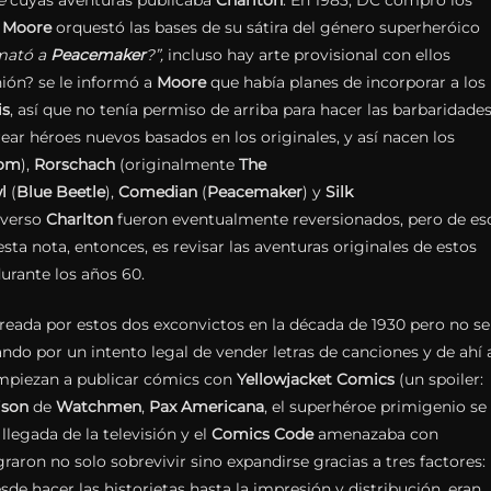
e
cuyas aventuras publicaba
Charlton
. En 1983, DC compró los
Moore
orquestó las bases de su sátira del género superheróico
mató a
Peacemaker
?”,
incluso hay arte provisional con ellos
ión? se le informó a
Moore
que había planes de incorporar a los
is
, así que no tenía permiso de arriba para hacer las barbaridade
ear héroes nuevos basados en los originales, y así nacen los
om
),
Rorschach
(originalmente
The
l
(
Blue Beetle
),
Comedian
(
Peacemaker
) y
Silk
iverso
Charlton
fueron eventualmente reversionados, pero de es
ta nota, entonces, es revisar las aventuras originales de estos
urante los años 60.
reada por estos dos exconvictos en la década de 1930 pero no se
ando por un intento legal de vender letras de canciones y de ahí 
empiezan a publicar cómics con
Yellowjacket Comics
(un spoiler:
ison
de
Watchmen
,
Pax Americana
, el superhéroe primigenio se
 llegada de la televisión y el
Comics Code
amenazaba con
raron no solo sobrevivir sino expandirse gracias a tres factores:
de hacer las historietas hasta la impresión y distribución, eran