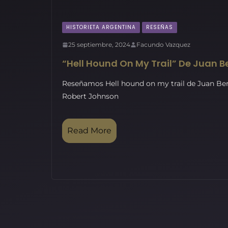
HISTORIETA ARGENTINA
RESEÑAS
25 septiembre, 2024
Facundo Vazquez
“Hell Hound On My Trail” De Juan B
Reseñamos Hell hound on my trail de Juan Bert
Robert Johnson
Read More