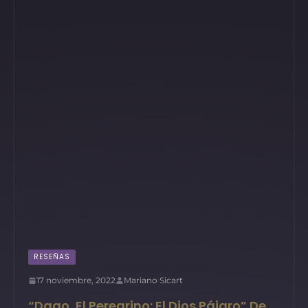
RESEÑAS
17 noviembre, 2022
Mariano Sicart
“Dago, El Peregrino: El Dios Pájaro” De