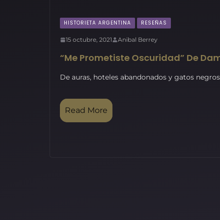
HISTORIETA ARGENTINA
RESEÑAS
15 octubre, 2021
Anibal Berrey
“Me Prometiste Oscuridad” De Dam
De auras, hoteles abandonados y gatos negros
Read More