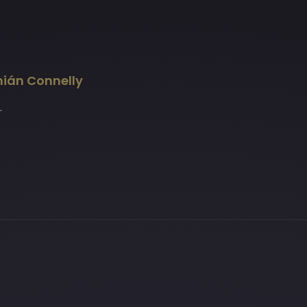
ián Connelly
.