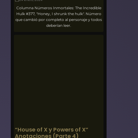
Columna Números Inmortales: The Incredible
Hulk #377, "Honey, I shrunk the hulk". Número
que cambió por completo al personaje y todos
deberían leer.
“House of X y Powers of X”
Anotaciones (Parte 4)