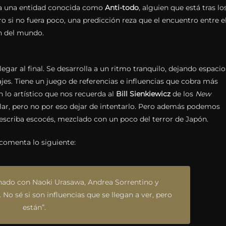
s a una entidad conocida como
Anti-todo
, alguien que está tras lo
o si no fuera poco, una predicción reza que el encuentro entre e
in del mundo.
egar al final. Se desarrolla a un ritmo tranquilo, dejando espacio
ajes. Tiene un juego de referencias e influencias que cobra más
en lo artístico que nos recuerda al
Bill
Sienkiewicz
de los
New
llar, pero no por eso dejar de intentarlo. Pero además podemos
escriba escocés, mezclado con un poco del terror de Japón.
 comenta lo siguiente:
nado con Naoki Urasawa, Andrea Sorrentino y
.
No sé si son influencias que se llegan a ver, pero
están
”.