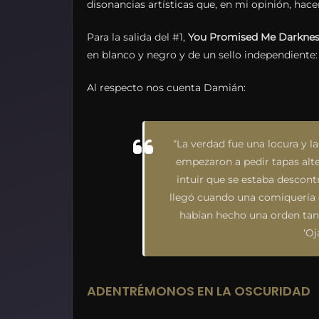
disonancias artísticas que, en mi opinión, hace
Para la salida del #1,
You Promised Me Darkne
en blanco y negro y de un sello independiente:
Al respecto nos cuenta Damián:
“
La verdad fue una locura y l
empezaron a pedir tapas alt
intuir que se estaba descontr
llegó cuando una comiquería
habían hecho una orden ta
‘Oj
ADENTRÉMONOS EN LA OSCURIDAD