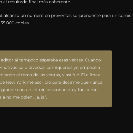
n al resultado final más coherente.
ss
alcanzó un número en preventas sorprendente para un cómic
 55.000 copias.
a editorial tampoco esperaba esas ventas. Cuando
ernativas para diversas comiquerías yo empecé a
olando el tema de las ventas, y así fue. El clímax
 de New York me escribió para decirme que nunca
n grande con un cómic desconocido y fue como:
alá no me odien’, ja, ja”.