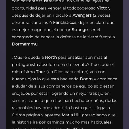
con bastante frustración al no ver ni de lejos una
oportunidad para vencer al todopoderoso
Victor
,
después de dejar en ridículo a
Avengers
(2 veces)
desmoralizar a los
4 Fantásticos
, dejar en claro que
es mejor mago que el doctor
Strange
, ser el
encargado de bancar la defensa de la tierra frente a
Dormammu.
¿Qué le queda a
North
para ensalzar aún más al
protagonista absoluto de este evento? Pues que el
mismísimo
Thor
(un Dios para colmo) vea con
buenos ojos lo que está haciendo
Doom
y comience
a dudar de si sus compañeros de equipo solo están
enojados por estar logrando un mejor trabajo en
semanas que lo que ellos han hecho por años, dudas
razonables hay que admitirlo hasta que… Llega la
última página y aparece
Maria Hill
presagiando que
la historia irá por caminos mucho más habituales,