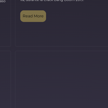
paso
Read More