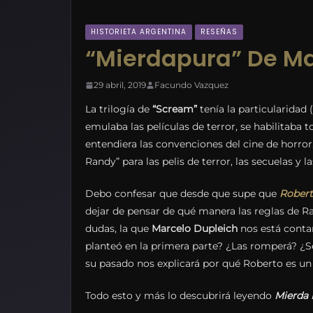
HISTORIETA ARGENTINA
RESEÑAS
“Mierdapura” De Ma
29 abril, 2019
Facundo Vazquez
La trilogía de
“Scream”
tenía la particularidad 
emulaba las películas de terror, se habilitaba 
entendiera las convenciones del cine de horror
Randy” para las pelis de terror, las secuelas y la
Debo confesar que desde que supe que
Robert
dejar de pensar de qué manera las reglas de Ra
dudas, la que
Marcelo Dupleich
nos está contan
planteó en la primera parte? ¿Las romperá? ¿S
su pasado nos explicará por qué Roberto es un
Todo esto y más lo descubrirá leyendo
Mierda 