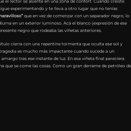
e el lector se asiente en una zona de confort. Cuando creíste
sigue experimentando y te lleva a otro lugar que no tenías
maravilloso”
que en vez de comenzar con un separador negro, lo
iurna en un exterior luminoso. Acá el blanco (expresión de ese
presente negro que rodeaba las viñetas anteriores.
pítulo cierra con una repentina tormenta que oculta ese sol y
la tragedia es mucho más impactante cuando sucede a un
argo tras ese instante de luz. En esa viñeta final pareciera
ha que se come las cosas. Como un gran derrame de petróleo de