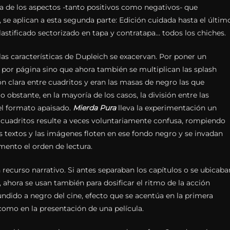
a de los aspectos -tanto positivos como negativos- que
 se aplican a esta segunda parte: Edición cuidada hasta el últim
plastificado sectorizado en tapa y contratapa… todos los chiches.
las características de Dupleich se exacervan. Por poner un
 por página sino que ahora también se multiplican las splash
n clara entre cuadritos y eran las masas de negro las que
o obstante, en la mayoría de los casos, la división entre las
 el formato apaisado.
Mierda Pura
lleva la experimentación un
e cuadritos resulte a veces voluntariamente confusa, rompiendo
s textos y las imágenes floten en ese fondo negro y se invadan
ento el orden de lectura.
recurso narrativo. Si antes separaban los capítulos o se ubicaba
a, ahora se usan también para dosificar el ritmo de la acción
dido a negro del cine, efecto que se acentúa en la primera
 como en la presentación de una película.