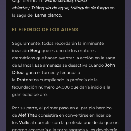
saga del Incal o
Mano cerrada, mano
abierta
y
Triángulo de agua, triángulo de fuego
en
la saga del
Lama blanco
.
EL ELEGIDO DE LOS ALIENS
Seguramente, todos recordarán la inminente
invasión
Berg
que es uno de los motores
dramáticos que hacen avanzar la acción en la saga
de El Incal. Esa amenaza se desactiva cuando
John
Difool
gana el torneo y fecunda a
la
Protoreina
cumpliendo la profecía de la
fecundación número 24.000 que daría inició a la
gran edad de oro.
Por su parte, el primer paso en el periplo heroico
de
Alef Thau
consistirá en convertirse en líder de
los
Vulfs
al cumplir con la profecía que decía que un
gnomo accedería a la torre sagrada y les devolvería