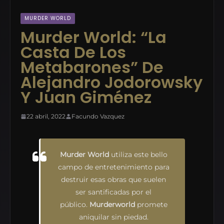
MURDER WORLD
Murder World: “La
Casta De Los
Metabarones” De
Alejandro Jodorowsky
Y Juan Giménez
22 abril, 2022
Facundo Vazquez
Murder World
utiliza este bello
campo de entretenimiento para
destruir esas obras que suelen
ser santificadas por el
público.
Murderworld
promete
aniquilar sin piedad.