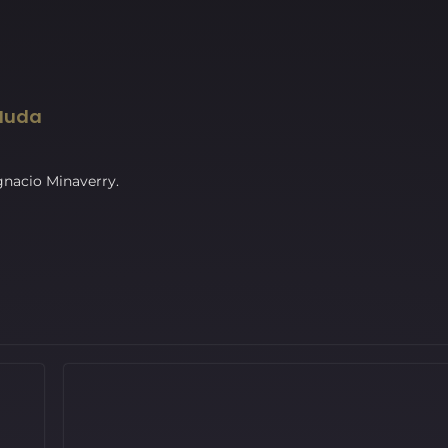
 Muda
gnacio Minaverry.