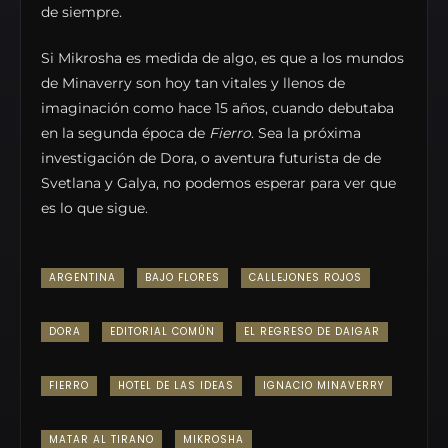
de siempre.
Si Mikrosha es medida de algo, es que a los mundos
de Minaverry son hoy tan vitales y llenos de
imaginación como hace 15 años, cuando debutaba
en la segunda época de
Fierro
. Sea la próxima
investigación de Dora, o aventura futurista de de
Svetlana y Galya, no podemos esperar para ver que
es lo que sigue.
ARGENTINA
BAJO FLORES
CALLEJONES ROJOS
DORA
EDITORIAL COMÚN
EL REGRESO DE DAIGAR
FIERRO
HOTEL DE LAS IDEAS
IGNACIO MINAVERRY
MATAR AL TIRANO
MIKROSHA