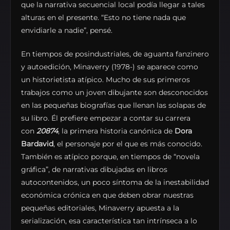
que la narrativa secuencial local podía llegar a tales
alturas en el presente. “Esto no tiene nada que
envidiarle a nadie”, pensé.
En tiempos de posindustriales, de aguanta fanzinero
y autoedición, Minaverry (1978-) se aparece como
un historietista atípico. Mucho de sus primeros
trabajos como un joven dibujante son desconocidos
en las pequeñas biografías que llenan las solapas de
su libro. Él prefiere empezar a contar su carrera
con
20874
, la primera historia canónica de
Dora
Bardavid
, el personaje por el que es más conocido.
También es atípico porque, en tiempos de “novela
gráfica”, de narrativas dibujadas en libros
autocontenidos, un poco síntoma de la inestabilidad
económica crónica en que deben obrar nuestras
pequeñas editoriales, Minaverry apuesta a la
serialización, esa característica tan intrínseca a lo