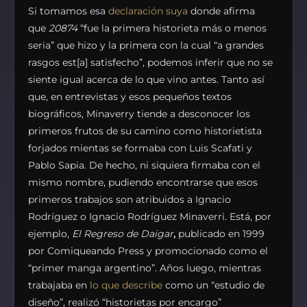
Si tomamos esa
declaración suya
donde afirma
que
20874
“fue la primera historieta más o menos
seria” que hizo y la primera con la cual “a grandes
rasgos est[a] satisfecho”, podemos inferir que no se
siente igual acerca de lo que vino antes. Tanto así
que, en entrevistas y esos pequeños textos
biográficos, Minaverry tiende a desconocer los
primeros frutos de su camino como historietista
forjados mientas se formaba con Luis Scafati y
Pablo Sapia. De hecho, ni siquiera firmaba con el
mismo nombre, pudiendo encontrarse que esos
primeros trabajos son atribuidos a Ignacio
Rodríguez o Ignacio Rodríguez Minaverri. Está, por
ejemplo,
El Regreso de Daigar
,
publicado en 1999
por Comiqueando Press y promocionado como el
“primer manga argentino”. Años luego, mientras
trabajaba en
lo que describe
como un “estudio de
diseño”, realizó “historietas por encargo”