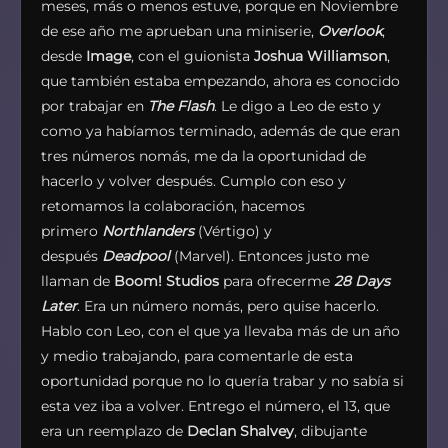
meses, más o menos estuve, porque en Noviembre
de ese año me aprueban una miniserie,
Overlook
,
desde
Image
, con el guionista
Joshua Williamson
,
que también estaba empezando, ahora es conocido
por trabajar en
The Flash
. Le digo a Leo de esto y
como ya habíamos terminado, además de que eran
tres números nomás, me da la oportunidad de
hacerlo y volver después. Cumplo con eso y
retomamos la colaboración, hacemos
primero
Northlanders
(Vértigo) y
después
Deadpool
(Marvel). Entonces justo me
llaman de
Boom! Studios
para ofrecerme
28 Days
Later
. Era un número nomás, pero quise hacerlo.
Hablo con Leo, con el que ya llevaba más de un año
y medio trabajando, para comentarle de esta
oportunidad porque no lo quería trabar y no sabía si
esta vez iba a volver. Entrego el número, el 13, que
era un reemplazo de
Declan Shalvey
, dibujante