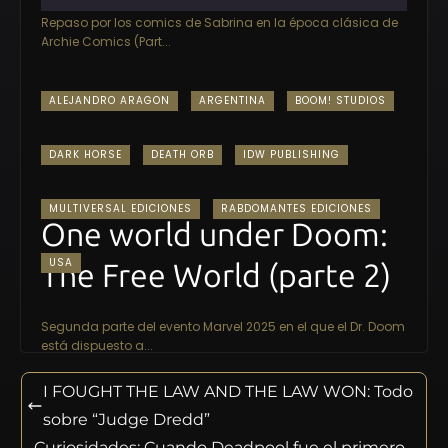
Repaso por los comics de Sabrina en la época clásica de
Archie Comics (Part...
ALEJANDRO ARAGON
ARGENTINA
BOOM! STUDIOS
DARK HORSE
DEATH ORB
IDW PUBLISHING
MULTIVERSAL EDICIONES
RABDOMANTES EDICIONES
One world under Doom:
USA
The Free World (parte 2)
Segunda parte del evento Marvel 2025 en el que el Dr. Doom
está dispuesto a...
I FOUGHT THE LAW AND THE LAW WON: Todo
sobre “Judge Dredd”
Curiosidades: Cuando Deadpool fue el primero