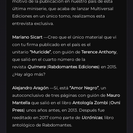
motivo de la publicación en nuestro país de esta
última miniserie, que acaba de lanzar Multiversal
Ediciones en un único tomo, realizamos esta
entrevista exclusiva.
Mariano Sicart
—Creo que el único material que vi
con tu firma publicado en el país es el
unitario
“Muricide”
, con guión de
Terence Anthony
,
que salió en el cuarto número de la
revista
Quimera
(
Rabdomantes Ediciones
) en 2015.
¿Hay algo más?
Alejandro Aragón
—Sí, está
“Amor Negro”
, un
autoconclusivo de tres páginas con guión de
Mauro
Mantella
que salió en el libro
Antología Zombi
(
Ovni
Press
) unos años antes, en 2013. Después fue
reeditado en 2017 como parte de
Ucrónicas
, libro
antológico de Rabdomantes.