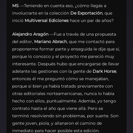
MS
—Teniendo en cuenta eso, ¿cómo llegás a
involucrarte en la colección
De Exportación
, que
inició
Multiversal Ediciones
hace un par de años?
Alejandro Aragón
—Fue a través de una propuesta
del editor,
Mariano Abrach
, que me contactó para
proponerme formar parte y enseguida le dije que sí,
porque lo conozco y el proyecto me pareció muy
interesante. Después hubo que encargarse de llevar
adelante las gestiones con la gente de
Dark Horse
,
entonces él me preguntó cómo se manejaban,
porque si bien ya había tratado previamente con
otras editoriales norteamericanas, nunca lo había
hecho con ellos, puntualmente. Además, yo tengo
contrato hasta el año que viene allá. Pero se
terminó resolviendo sin problemas, por suerte. Son
gente joven, piola, y allanaron el camino de
inmediato para hacer posible esta edición.