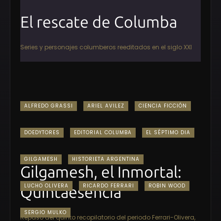
El rescate de Columba
Series y personajes columberos reeditados en el siglo XXI
ALFREDO GRASSI
ARIEL AVILEZ
CIENCIA FICCIÓN
DOEDYTORES
EDITORIAL COLUMBA
EL SÉPTIMO DIA
GILGAMESH
HISTORIETA ARGENTINA
Gilgamesh, el Inmortal:
LUCHO OLIVERA
RICARDO FERRARI
ROBIN WOOD
Quintaesencia
SERGIO MULKO
Repaso del quinto recopilatorio del periodo Ferrari-Olivera,