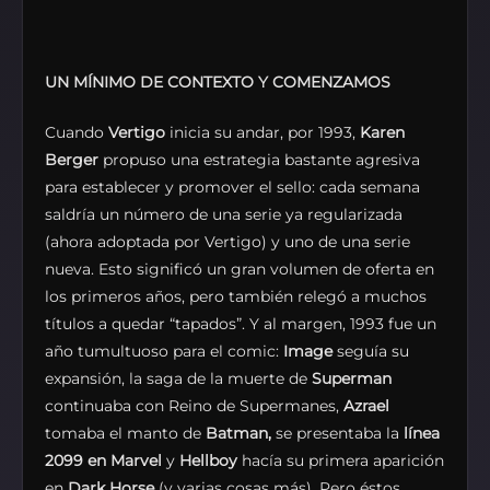
UN MÍNIMO DE CONTEXTO Y COMENZAMOS
Cuando
Vertigo
inicia su andar, por 1993,
Karen
Berger
propuso una estrategia bastante agresiva
para establecer y promover el sello: cada semana
saldría un número de una serie ya regularizada
(ahora adoptada por Vertigo) y uno de una serie
nueva. Esto significó un gran volumen de oferta en
los primeros años, pero también relegó a muchos
títulos a quedar “tapados”. Y al margen, 1993 fue un
año tumultuoso para el comic:
Image
seguía su
expansión, la saga de la muerte de
Superman
continuaba con Reino de Supermanes,
Azrael
tomaba el manto de
Batman,
se presentaba la
línea
2099 en Marvel
y
Hellboy
hacía su primera aparición
en
Dark Horse
(y varias cosas más). Pero éstos