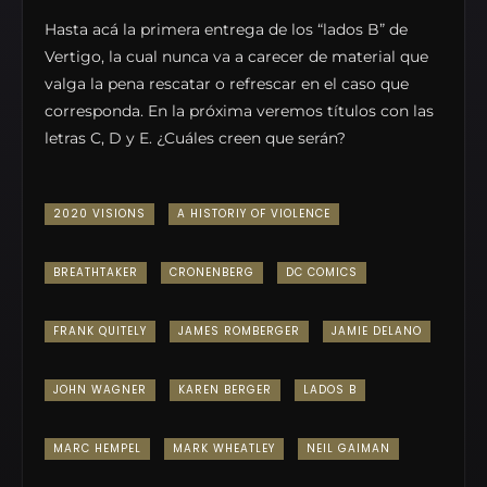
Hasta acá la primera entrega de los “lados B” de
Vertigo, la cual nunca va a carecer de material que
valga la pena rescatar o refrescar en el caso que
corresponda. En la próxima veremos títulos con las
letras C, D y E. ¿Cuáles creen que serán?
2020 VISIONS
A HISTORIY OF VIOLENCE
BREATHTAKER
CRONENBERG
DC COMICS
FRANK QUITELY
JAMES ROMBERGER
JAMIE DELANO
JOHN WAGNER
KAREN BERGER
LADOS B
MARC HEMPEL
MARK WHEATLEY
NEIL GAIMAN