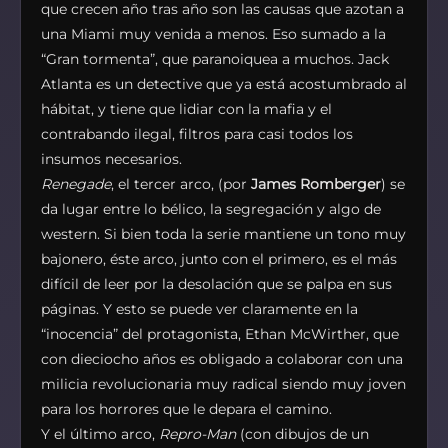
que crecen año tras año son las causas que azotan a
una Miami muy venida a menos. Eso sumado a la
“Gran tormenta”, que paranoiquea a muchos. Jack
Atlanta es un detective que ya está acostumbrado al
hábitat, y tiene que lidiar con la mafia y el
contrabando ilegal, filtros para casi todos los
insumos necesarios.
Renegade
, el tercer arco, (por
James Romberger
) se
da lugar entre lo bélico, la segregación y algo de
western. Si bien toda la serie mantiene un tono muy
bajonero, éste arco, junto con el primero, es el más
difícil de leer por la desolación que se palpa en sus
páginas. Y esto se puede ver claramente en la
“inocencia” del protagonista, Ethan McWirther, que
con dieciocho años es obligado a colaborar con una
milicia revolucionaria muy radical siendo muy joven
para los horrores que le depara el camino.
Y el último arco,
Repro-Man
(con dibujos de un