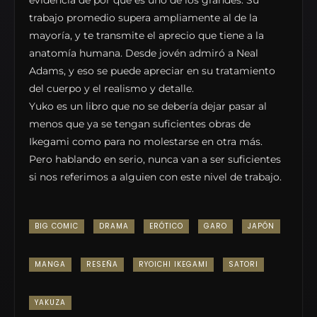
evidencia de por qué es uno de los grandes. Su
trabajo promedio supera ampliamente al de la
mayoría, y te transmite el aprecio que tiene a la
anatomía humana. Desde jovén admiró a Neal
Adams, y eso se puede apreciar en su tratamiento
del cuerpo y el realismo y detalle.
Yuko es un libro que no se debería dejar pasar al
menos que ya se tengan suficientes obras de
Ikegami como para no molestarse en otra más.
Pero hablando en serio, nunca van a ser suficientes
si nos referimos a alguien con este nivel de trabajo.
BIG COMIC
DRAMA
ERÓTICO
GARO
JAPÓN
MANGA
RESEÑA
RYOICHI IKEGAMI
SATORI
YAKUZA