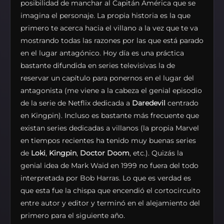
posibilidad de manchar al Capitán América que se
imagina el personaje. La propia historia es la que
primero te acerca hacia el villano a la vez que te va
mostrando todas las razones por las que está parado
en el lugar antagónico. Hoy día es una práctica
bastante difundida en series televisivas la de
reservar un capítulo para ponernos en el lugar del
antagonista (me viene a la cabeza el genial episodio
de la serie de Netflix dedicada a
Daredevil
centrado
en Kingpin). Incluso es bastante más frecuente que
existan series dedicadas a villanos (la propia Marvel
en tiempos recientes ha tenido muy buenas series
de
Loki
,
Kingpin
,
Doctor Doom
, etc.). Quizás la
genial idea de Mark Waid en 1999 no fuera del todo
interpretada por Bob Harras. Lo que es verdad es
que esta fue la chispa que encendió el cortocircuito
entre autor y editor y terminó en el alejamiento del
primero para el siguiente año.