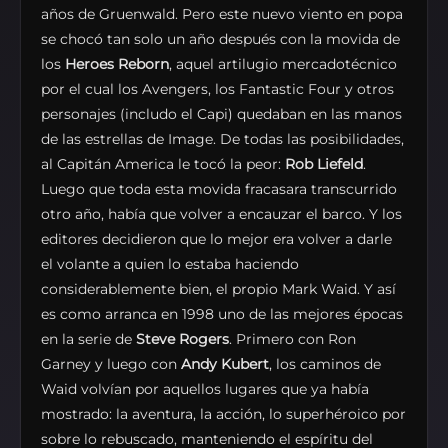
años de Gruenwald. Pero este nuevo viento en popa
se chocó tan solo un año después con la movida de
los
Heroes Reborn
, aquel artilugio mercadotécnico
por el cual los Avengers, los Fantastic Four y otros
personajes (includo el Capi) quedaban en las manos
de las estrellas de Image. De todas las posibilidades,
al Capitán America le tocó la peor:
Rob Liefeld
.
Luego que toda esta movida fracasara transcurrido
otro año, había que volver a encauzar el barco. Y los
editores decidieron que lo mejor era volver a darle
el volante a quien lo estaba haciendo
considerablemente bien, el propio Mark Waid. Y así
es como arranca en 1998 uno de las mejores épocas
en la serie de
Steve Rogers
. Primero con Ron
Garney y luego con
Andy Kubert
, los caminos de
Waid volvían por aquellos lugares que ya había
mostrado: la aventura, la acción, lo superhéroico por
sobre lo rebuscado, manteniendo el espíritu del