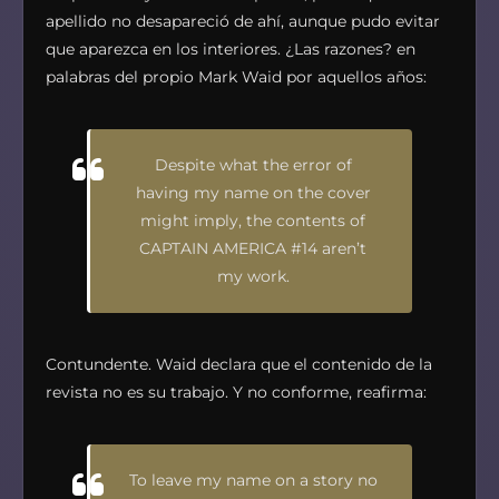
apellido no desapareció de ahí, aunque pudo evitar
que aparezca en los interiores. ¿Las razones? en
palabras del propio Mark Waid por aquellos años:
Despite what the error of
having my name on the cover
might imply, the contents of
CAPTAIN AMERICA #14 aren’t
my work.
Contundente. Waid declara que el contenido de la
revista no es su trabajo. Y no conforme, reafirma:
To leave my name on a story no