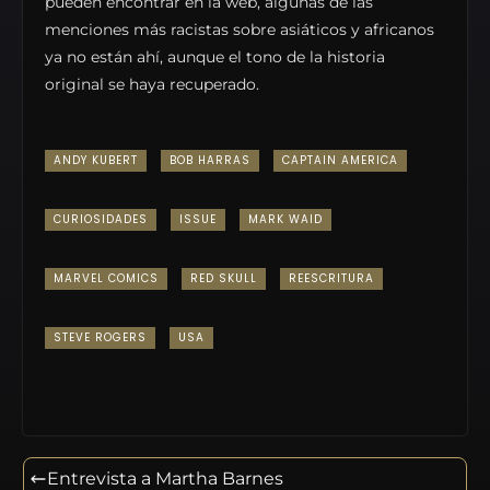
pueden encontrar en la web, algunas de las
menciones más racistas sobre asiáticos y africanos
ya no están ahí, aunque el tono de la historia
original se haya recuperado.
ANDY KUBERT
BOB HARRAS
CAPTAIN AMERICA
CURIOSIDADES
ISSUE
MARK WAID
MARVEL COMICS
RED SKULL
REESCRITURA
STEVE ROGERS
USA
Entrevista a Martha Barnes