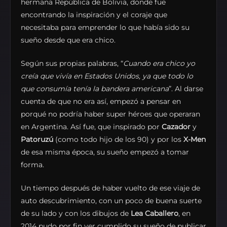
hermana República de Bolivia, donde fue
encontrando la inspiración y el coraje que
necesitaba para emprender lo que había sido su
sueño desde que era chico.
Según sus propias palabras, “
Cuando era chico yo
creía que vivía en Estados Unidos, ya que todo lo
que consumía tenía la bandera americana
”. Al darse
cuenta de que no era así, empezó a pensar en
porqué no podría haber super héroes que operaran
en Argentina. Así fue, que inspirado por
Cazador
y
Patoruzú
(como todo hijo de los 90) y por los
X-Men
de esa misma época, su sueño empezó a tomar
forma.
Un tiempo después de haber vuelto de ese viaje de
auto descubrimiento, con un poco de buena suerte
de su lado y con los dibujos de
Lea Caballero
, en
2014 pudo por fin ver cumplido su sueño de publicar