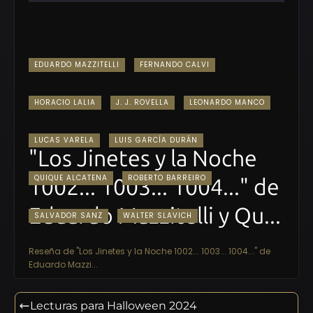
EDUARDO MAZZITELLI
FERNANDO CALVI
HORACIO LALIA
J. J. ROVELLA
LEONARDO MANCO
LUCAS VARELA
LUIS GARCÍA DURÁN
"Los Jinetes y la Noche
QUIQUE ALCATENA
ROBERTO BARREIRO
1002... 1003... 1004..." de
Eduardo Mazzitelli y Qu...
SALVADOR SANZ
WALTER SLAVICH
Reseña de "Los Jinetes y la Noche 1002... 1003... 1004..." de
Eduardo Mazzi...
Lecturas para Halloween 2024