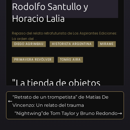
Rodolfo Santullo y
Horacio Lalia
Repaso del relato retrofuturista de Los Aspirantes Ediciones:
La orden del ...
DIEGO AGRIMBAU
HISTORIETA ARGENTINA
MIRAME
PRIMAVERA REVÓLVER
TOMÁS AIRA
"La tienda de objetos
macabros" de Juan
“Retrato de un trompetista” de Matías De
Romera
Vincenzo: Un relato del trauma
“Nightwing”de Tom Taylor y Bruno Redondo
En el mes de abril llegó al circuito de comiquerías
nacionales "La tienda d...