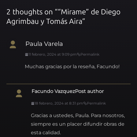
2 thoughts on “
“Mirame” de Diego
Agrimbau y Tomás Aira
”
Paula Varela
11 febrero, 2024 at 9:09 pm
Permalink
Muchas gracias por la reseña, Facundo!
Facundo Vazquez
Post author
18 febrero, 2024 at 8:31 pm
Permalink
Gracias a ustedes, Paula. Para nosotros,
siempre es un placer difundir obras de
esta calidad.